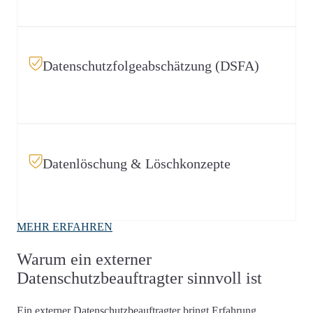
Risikobasierte Bewertung und praxisnahe Umsetzung –
abgestimmt auf Ihre IT-Landschaft.
Datenschutzfolgeabschätzung (DSFA)
Entscheidungssichere Begleitung bei risikoreichen
Verarbeitungen.
Datenlöschung & Löschkonzepte
DSGVO-konforme Löschung mit klaren Fristen,
MEHR ERFAHREN
Verantwortlichkeiten und technischer Umsetzbarkeit.
Warum ein externer
Datenschutzbeauftragter sinnvoll ist
Ein externer Datenschutzbeauftragter bringt Erfahrung,