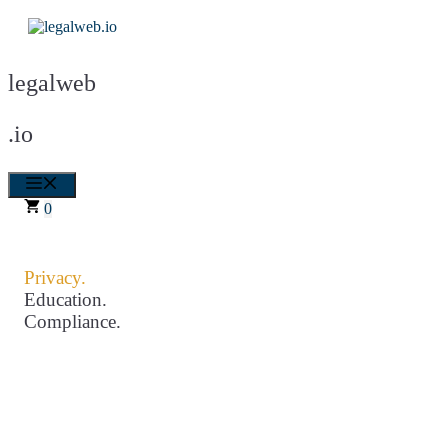
Zum
Inhalt
springen
legalweb
.io
Menü
0
Privacy.
Education.
Compliance.