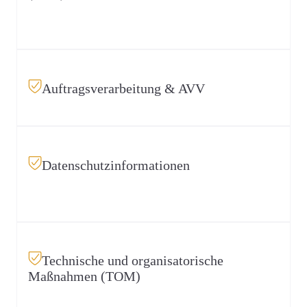
Aufbau und Pflege als zentrales Steuerungsinstrument für
Datenschutz im Unternehmen.
Auftragsverarbeitung & AVV
Prüfung und Steuerung von Dienstleistern inkl. TOM,
Subdienstleistern und Weisungsketten.
Datenschutzinformationen
Zielgruppengerechte Informationen für Mitarbeitende,
Bewerber, Kunden und Geschäftspartner.
Technische und organisatorische
Maßnahmen (TOM)