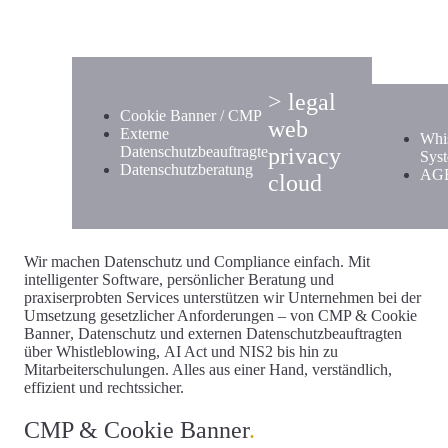
> legal
Cookie Banner / CMP
web
Externe
Whis
Datenschutzbeauftragte
privacy
Sys
Datenschutzberatung
AGB
cloud
Wir machen Datenschutz und Compliance einfach.
Mit
intelligenter Software, persönlicher Beratung und
praxiserprobten Services unterstützen wir Unternehmen bei der
Umsetzung gesetzlicher Anforderungen – von
CMP & Cookie
Banner
,
Datenschutz
und
externen Datenschutzbeauftragten
über
Whistleblowing
,
AI Act
und
NIS2
bis hin zu
Mitarbeiterschulungen
. Alles aus einer Hand, verständlich,
effizient und rechtssicher.
CMP & Cookie Banner
.