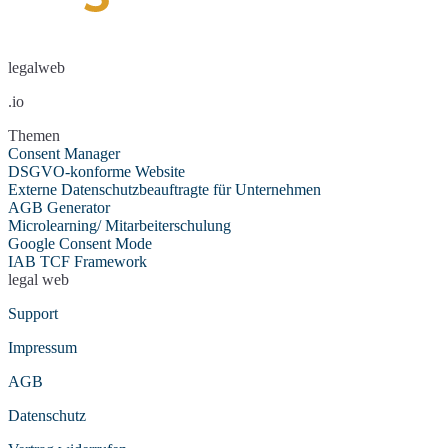
Microsoft Forms
My Valutico
ZAP-Hosting
Ongus Gutscheine
Open Street Map
protel Gutscheine
Riddle
Suchhistorie
Shore Terminvereinbarung
legalweb
Sketchfab 3D-Modelle
Soundcloud
Spotify
Spotteron Maps
.io
Google Streetview
Google Streetview
(mit
Consent)
Themen
Trusted Shops
Consent Manager
X (Twitter)
Typeform
DSGVO-konforme Website
Usabilla/GetFeedback
Vimeo
Externe Datenschutzbeauftragte für Unternehmen
VirtualQ
Socialwall walls.io
AGB Generator
Wetter.at Widget
Whatchado
Microlearning/ Mitarbeiterschulung
YouTube
Google Consent Mode
IAB TCF Framework
legal web
Support
Impressum
AGB
Datenschutz