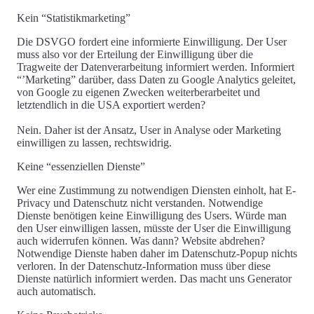
Übersetzungen für Rechtstexte von beeideten &
Kein “Statistikmarketing”
zertifizierten Gerichts-dolmetschern
Die DSVGO fordert eine informierte Einwilligung. Der User
muss also vor der Erteilung der Einwilligung über die
Rechtsgrundlage der Länder: AT, DE, CH, IT, FR,
Tragweite der Datenverarbeitung informiert werden. Informiert
SE, NL
“’Marketing” darüber, dass Daten zu Google Analytics geleitet,
von Google zu eigenen Zwecken weiterberarbeitet und
letztendlich in die USA exportiert werden?
Nein. Daher ist der Ansatz, User in Analyse oder Marketing
einwilligen zu lassen, rechtswidrig.
Keine “essenziellen Dienste”
Wer eine Zustimmung zu notwendigen Diensten einholt, hat E-
Privacy und Datenschutz nicht verstanden. Notwendige
Dienste benötigen keine Einwilligung des Users. Würde man
den User einwilligen lassen, müsste der User die Einwilligung
auch widerrufen können. Was dann? Website abdrehen?
Notwendige Dienste haben daher
im Datenschutz-Popup nichts
verloren
. In der
Datenschutz-Information
muss über diese
Dienste natürlich informiert werden. Das macht uns Generator
auch automatisch.