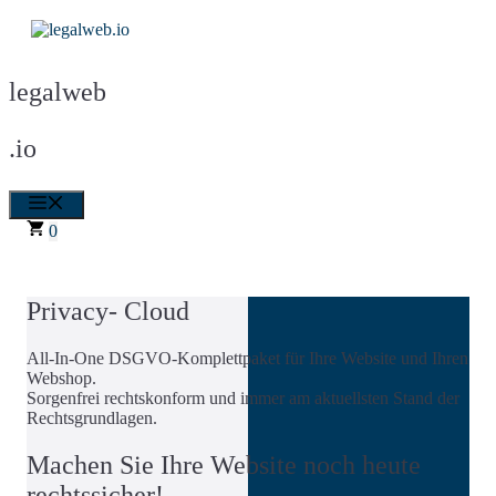
Zum
Inhalt
springen
legalweb
.io
Menü
0
Privacy- Cloud
All-In-One DSGVO-Komplettpaket für Ihre Website und Ihren
Webshop.
Sorgenfrei rechtskonform und immer am aktuellsten Stand der
Rechtsgrundlagen.
Machen Sie Ihre Website noch heute
rechtssicher!