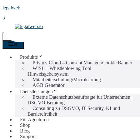
Zum
legalweb
Inhalt
.io
springen
0
Menü
Menü
Produkte
Privacy Cloud – Consent Manager/Cookie Banner
WISL – Whistleblowing-Tool –
Hinweisgebersystem
Mitarbeiterschulung/Microlearning
AGB Generator
Dienstleistungen
Externe Datenschutzbeauftragte für Unternehmen |
DSGVO Beratung
Consulting zu DSGVO, IT-Security, KI und
Barrierefreiheit
Für Agenturen
Shop
Blog
Support