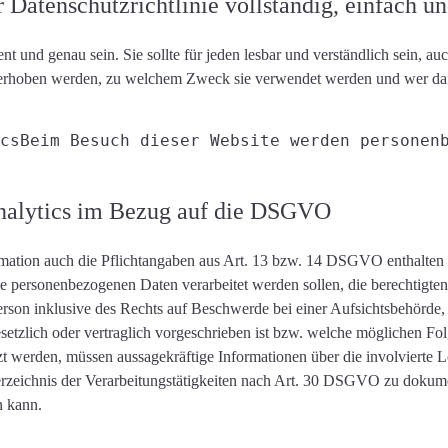
 Datenschutzrichtlinie vollständig, einfach un
ent und genau
sein. Sie sollte für jeden lesbar und verständlich sein, au
erhoben werden, zu welchem ​​Zweck sie verwendet werden und wer daf
cs
Beim Besuch dieser Website werden personen
Analytics im Bezug auf die DSGVO
mation auch die
Pflichtangaben aus Art. 13 bzw. 14 DSGVO
enthalten
ie personenbezogenen Daten verarbeitet werden
sollen, die berechtigte
erson inklusive des Rechts auf Beschwerde bei einer Aufsichtsbehörde
etzlich oder vertraglich vorgeschrieben ist bzw. welche möglichen Folge
tzt werden, müssen aussagekräftige Informationen über die involvierte
zeichnis der Verarbeitungstätigkeiten nach Art. 30 DSGVO zu dokument
n kann.