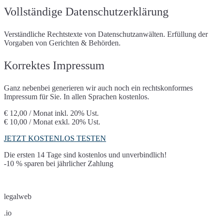
Trusted Shops
Vollständige Datenschutzerklärung
X (Twitter)
Typeform
Usabilla/GetFeedback
Vimeo
VirtualQ
Socialwall walls.io
Verständliche Rechtstexte von Datenschutzanwälten. Erfüllung der
Wetter.at Widget
Whatchado
Vorgaben von Gerichten & Behörden.
YouTube
Korrektes Impressum
Ganz nebenbei generieren wir auch noch ein rechtskonformes
Impressum für Sie. In allen Sprachen kostenlos.
€ 12,00 / Monat
inkl. 20% Ust.
€ 10,00 / Monat
exkl. 20% Ust.
JETZT KOSTENLOS TESTEN
Die ersten 14 Tage sind kostenlos und unverbindlich!
-10 % sparen bei jährlicher Zahlung
legalweb
.io