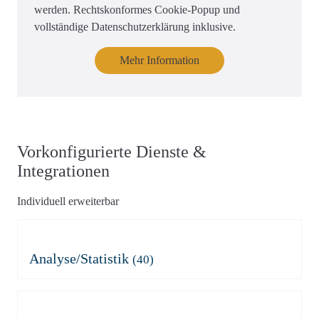
werden. Rechtskonformes Cookie-Popup und
vollständige Datenschutzerklärung inklusive.
Mehr Information
Vorkonfigurierte Dienste &
Integrationen
Individuell erweiterbar
Analyse/Statistik
(40)
Adobe Analytics
Azure Application Insights
Azure Application Insights
Burst Statistics
(mit Consent)
Microsoft Clarity
Clicky