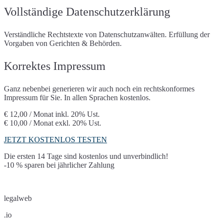
Trusted Shops
Vollständige Datenschutzerklärung
X (Twitter)
Typeform
Usabilla/GetFeedback
Vimeo
VirtualQ
Socialwall walls.io
Verständliche Rechtstexte von Datenschutzanwälten. Erfüllung der
Wetter.at Widget
Whatchado
Vorgaben von Gerichten & Behörden.
YouTube
Korrektes Impressum
Ganz nebenbei generieren wir auch noch ein rechtskonformes
Impressum für Sie. In allen Sprachen kostenlos.
€ 12,00 / Monat
inkl. 20% Ust.
€ 10,00 / Monat
exkl. 20% Ust.
JETZT KOSTENLOS TESTEN
Die ersten 14 Tage sind kostenlos und unverbindlich!
-10 % sparen bei jährlicher Zahlung
legalweb
.io