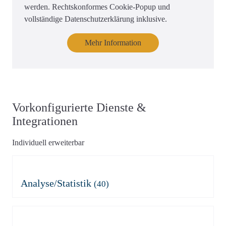
werden. Rechtskonformes Cookie-Popup und
vollständige Datenschutzerklärung inklusive.
Mehr Information
Vorkonfigurierte Dienste &
Integrationen
Individuell erweiterbar
Analyse/Statistik
(40)
Adobe Analytics
Azure Application Insights
Azure Application Insights
Burst Statistics
(mit Consent)
Microsoft Clarity
Clicky