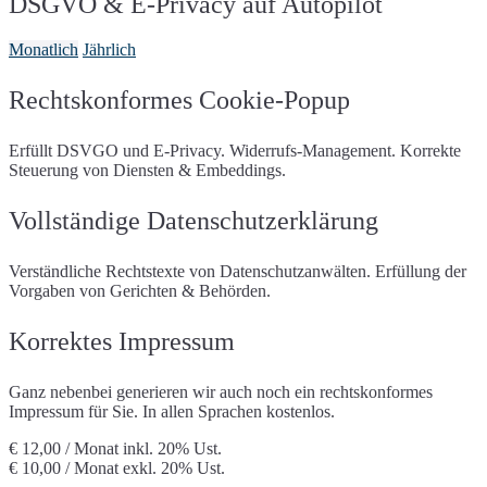
DSGVO & E-Privacy auf Autopilot
Strato
Telekom Austria
Rapidmail
Matterport
Terminvereinbarung mit
United Domains
Vautron
Microsoft Bookings
Webgo
World4You
Monatlich
Jährlich
Microsoft Forms
My Valutico
ZAP-Hosting
Ongus Gutscheine
Open Street Map
protel Gutscheine
Riddle
Rechtskonformes Cookie-Popup
Suchhistorie
Shore Terminvereinbarung
Sketchfab 3D-Modelle
Soundcloud
Erfüllt DSVGO und E-Privacy. Widerrufs-Management. Korrekte
Spotify
Spotteron Maps
Steuerung von Diensten & Embeddings.
Google Streetview
Google Streetview
(mit
Consent)
Trusted Shops
Vollständige Datenschutzerklärung
X (Twitter)
Typeform
Usabilla/GetFeedback
Vimeo
VirtualQ
Socialwall walls.io
Verständliche Rechtstexte von Datenschutzanwälten. Erfüllung der
Wetter.at Widget
Whatchado
Vorgaben von Gerichten & Behörden.
YouTube
Korrektes Impressum
Ganz nebenbei generieren wir auch noch ein rechtskonformes
Impressum für Sie. In allen Sprachen kostenlos.
€ 12,00 / Monat
inkl. 20% Ust.
€ 10,00 / Monat
exkl. 20% Ust.