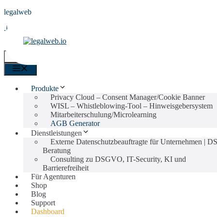
Zum
legalweb
Inhalt
.io
springen
0
Menü
Menü
Produkte
Privacy Cloud – Consent Manager/Cookie Banner
WISL – Whistleblowing-Tool – Hinweisgebersystem
Mitarbeiterschulung/Microlearning
AGB Generator
Dienstleistungen
Externe Datenschutzbeauftragte für Unternehmen |
Beratung
Consulting zu DSGVO, IT-Security, KI und
Barrierefreiheit
Für Agenturen
Shop
Blog
Support
Dashboard