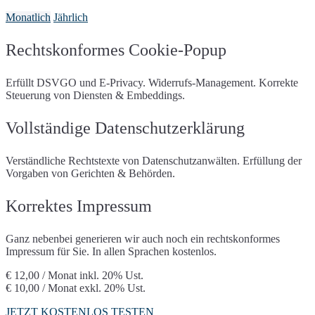
United Domains
Vautron
Microsoft Bookings
Webgo
World4You
Monatlich
Jährlich
Microsoft Forms
My Valutico
ZAP-Hosting
Ongus Gutscheine
Open Street Map
protel Gutscheine
Riddle
Rechtskonformes Cookie-Popup
Suchhistorie
Shore Terminvereinbarung
Sketchfab 3D-Modelle
Soundcloud
Erfüllt DSVGO und E-Privacy. Widerrufs-Management. Korrekte
Spotify
Spotteron Maps
Steuerung von Diensten & Embeddings.
Google Streetview
Google Streetview
(mit
Consent)
Trusted Shops
Vollständige Datenschutzerklärung
X (Twitter)
Typeform
Usabilla/GetFeedback
Vimeo
VirtualQ
Socialwall walls.io
Verständliche Rechtstexte von Datenschutzanwälten. Erfüllung der
Wetter.at Widget
Whatchado
Vorgaben von Gerichten & Behörden.
YouTube
Korrektes Impressum
Ganz nebenbei generieren wir auch noch ein rechtskonformes
Impressum für Sie. In allen Sprachen kostenlos.
€ 12,00 / Monat
inkl. 20% Ust.
€ 10,00 / Monat
exkl. 20% Ust.
JETZT KOSTENLOS TESTEN