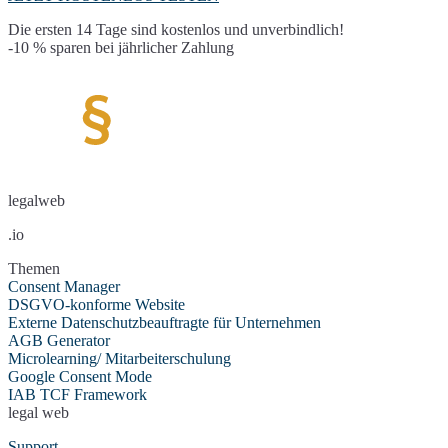
Die ersten 14 Tage sind kostenlos und unverbindlich!
-10 % sparen bei jährlicher Zahlung
legalweb
.io
Themen
Consent Manager
DSGVO-konforme Website
Externe Datenschutzbeauftragte für Unternehmen
AGB Generator
Microlearning/ Mitarbeiterschulung
Google Consent Mode
IAB TCF Framework
legal web
Support