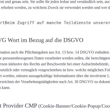
ent und genau
sein. Sie sollte für jeden lesbar und verständlich sein, au
 erhoben werden, zu welchem ​​Zweck sie verwendet werden und wer da
rt
Beim Zugriff auf manche Teildienste unsere
er VG Wort im Bezug auf die DSGVO
mation auch die
Pflichtangaben aus Art. 13 bzw. 14 DSGVO
enthalten
ie personenbezogenen Daten verarbeitet werden
sollen, die berechtigte
erson inklusive des Rechts auf Beschwerde bei einer Aufsichtsbehörde
etzlich oder vertraglich vorgeschrieben ist bzw. welche möglichen Folge
tzt werden, müssen aussagekräftige Informationen über die involvierte
zeichnis der Verarbeitungstätigkeiten nach Art. 30 DSGVO zu dokument
n kann.
nt Provider CMP
(Cookie-Banner/Cookie-Popup/Cook