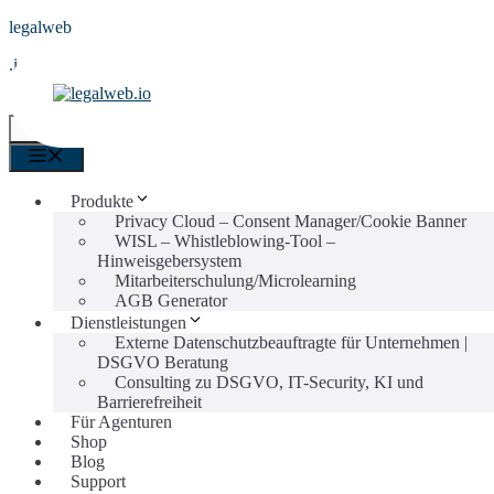
Zum
legalweb
Inhalt
.io
springen
0
Menü
Menü
Produkte
Privacy Cloud – Consent Manager/Cookie Banner
WISL – Whistleblowing-Tool –
Hinweisgebersystem
Mitarbeiterschulung/Microlearning
AGB Generator
Dienstleistungen
Externe Datenschutzbeauftragte für Unternehmen |
DSGVO Beratung
Consulting zu DSGVO, IT-Security, KI und
Barrierefreiheit
Für Agenturen
Shop
Blog
Support