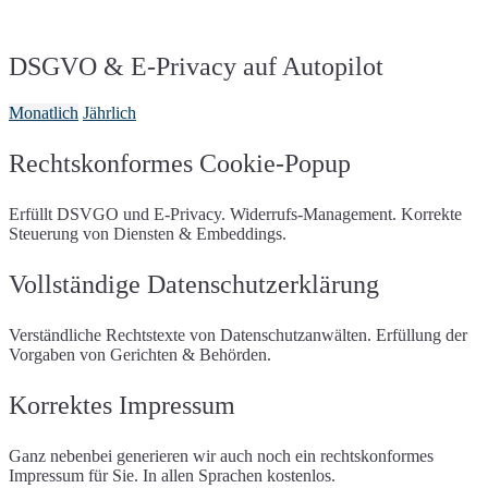
OVH Cloud
Stackpath
OVH Cloud
Platform SH
Klicktipp
Mailchimp
Google Maps
hCaptcha
(mit Consent)
Rackspace
Raidboxes
Mailjet
Mailpoet
Holidaycheck Bewertungen
Incert (Traumgutscheine)
Schlundtech
Siteground
Sendinblue (Newsletter2Go)
Omnisend
Instagram
Issuu
DSGVO & E-Privacy auf Autopilot
Strato
Telekom Austria
Rapidmail
Matterport
Terminvereinbarung mit
United Domains
Vautron
Microsoft Bookings
Webgo
World4You
Monatlich
Jährlich
Microsoft Forms
My Valutico
ZAP-Hosting
Ongus Gutscheine
Open Street Map
protel Gutscheine
Riddle
Rechtskonformes Cookie-Popup
Suchhistorie
Shore Terminvereinbarung
Sketchfab 3D-Modelle
Soundcloud
Erfüllt DSVGO und E-Privacy. Widerrufs-Management. Korrekte
Spotify
Spotteron Maps
Steuerung von Diensten & Embeddings.
Google Streetview
Google Streetview
(mit
Consent)
Trusted Shops
Vollständige Datenschutzerklärung
X (Twitter)
Typeform
Usabilla/GetFeedback
Vimeo
VirtualQ
Socialwall walls.io
Verständliche Rechtstexte von Datenschutzanwälten. Erfüllung der
Wetter.at Widget
Whatchado
Vorgaben von Gerichten & Behörden.
YouTube
Korrektes Impressum
Ganz nebenbei generieren wir auch noch ein rechtskonformes
Impressum für Sie. In allen Sprachen kostenlos.