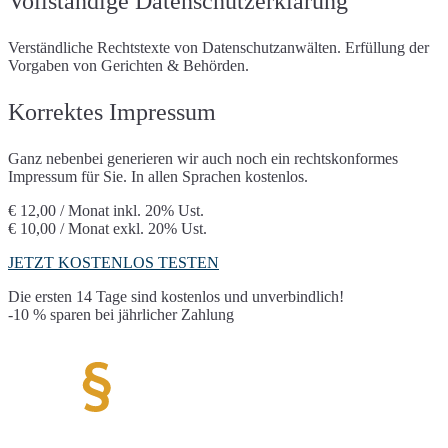
Vollständige Datenschutzerklärung
X (Twitter)
Typeform
Usabilla/GetFeedback
Vimeo
VirtualQ
Socialwall walls.io
Verständliche Rechtstexte von Datenschutzanwälten. Erfüllung der
Wetter.at Widget
Whatchado
Vorgaben von Gerichten & Behörden.
YouTube
Korrektes Impressum
Ganz nebenbei generieren wir auch noch ein rechtskonformes
Impressum für Sie. In allen Sprachen kostenlos.
€ 12,00 / Monat
inkl. 20% Ust.
€ 10,00 / Monat
exkl. 20% Ust.
JETZT KOSTENLOS TESTEN
Die ersten 14 Tage sind kostenlos und unverbindlich!
-10 % sparen bei jährlicher Zahlung