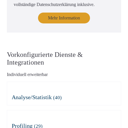
vollständige Datenschutzerklärung inklusive.
Mehr Information
Vorkonfigurierte Dienste &
Integrationen
Individuell erweiterbar
Analyse/Statistik
(40)
Adobe Analytics
Azure Application Insights
Azure Application Insights
Burst Statistics
(mit Consent)
Microsoft Clarity
Clicky
Econda
etracker
Profiling
(29)