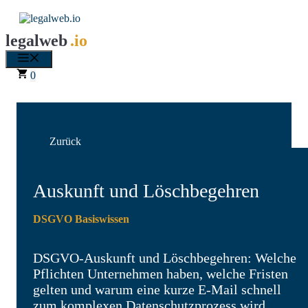
Zum
Inhalt
springen
legalweb
.io
Menü
0
Zurück
Auskunft und Löschbegehren
DSGVO Basiswissen
DSGVO-Auskunft und Löschbegehren: Welche
Pflichten Unternehmen haben, welche Fristen
gelten und warum eine kurze E-Mail schnell
zum komplexen Datenschutzprozess wird.