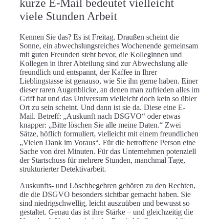
kurze E-Mail bedeutet vielleicht
viele Stunden Arbeit
Kennen Sie das? Es ist Freitag. Draußen scheint die
Sonne, ein abwechslungsreiches Wochenende gemeinsam
mit guten Freunden steht bevor, die Kolleginnen und
Kollegen in ihrer Abteilung sind zur Abwechslung alle
freundlich und entspannt, der Kaffee in Ihrer
Lieblingstasse ist genauso, wie Sie ihn gerne haben. Einer
dieser raren Augenblicke, an denen man zufrieden alles im
Griff hat und das Universum vielleicht doch kein so übler
Ort zu sein scheint. Und dann ist sie da. Diese eine E-
Mail. Betreff: „Auskunft nach DSGVO“ oder etwas
knapper: „Bitte löschen Sie alle meine Daten.“ Zwei
Sätze, höflich formuliert, vielleicht mit einem freundlichen
„Vielen Dank im Voraus“. Für die betroffene Person eine
Sache von drei Minuten. Für das Unternehmen potenziell
der Startschuss für mehrere Stunden, manchmal Tage,
strukturierter Detektivarbeit.
Auskunfts- und Löschbegehren gehören zu den Rechten,
die die DSGVO besonders sichtbar gemacht haben. Sie
sind niedrigschwellig, leicht auszuüben und bewusst so
gestaltet. Genau das ist ihre Stärke – und gleichzeitig die