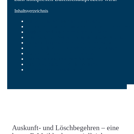
Inhaltsverzeichnis
Warum diese Anfragen so relevant sind
Die kurze E-Mail und das lange Echo im Unternehmen
Auskunft heißt auch: eine Kopie der Daten
Löschbegehren: Wunsch, Anspruch und Wirklichkeit
Typische Stolpersteine im Unternehmensalltag
Die Perspektive der Betroffenen nicht vergessen
Warum Erfahrung hier Gold wert ist
Datenschutz als gestaltbare Aufgabe
Fazit: Zwei Sätze mit großer Wirkung
Sie benötigen Unterstützung?
Auskunft- und Löschbegehren – eine