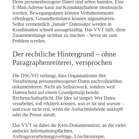
Denn personenbezogene Daten sind selten harmlos. Eine
E-Mail-Adresse kann zur Kontaktaufnahme missbraucht
werden, Bewegungsdaten können Verhaltensmuster
offenlegen, Gesundheitsdaten können stigmatisieren.
Selbst vermeintlich „banale“ Datensätze werden in
Kombination schnell aussagekräftig. Das VVT hilft, diese
Zusammenhänge sichtbar zu machen – bevor sie zum
Problem werden.
Der rechtliche Hintergrund – ohne
Paragraphenreiterei, versprochen
Die DSGVO verlangt, dass Organisationen ihre
Verarbeitung personenbezogener Daten
nachvollziehbar
dokumentieren
. Nicht als Selbstzweck, sondern weil
Datenschutz auf einem Grundprinzip beruht:
Rechenschaftspflicht
. Die Idee ist simpel: Wer Daten
verarbeitet, soll erklären können,
was
er tut und
warum
–
und zwar nicht erst, wenn die Aufsichtsbehörde anklopft
oder die Presse anruft.
Das VVT ist dabei die
Kern-Dokumentation
, an die vieles
andockt: Informationspflichten,
Auftragsverarbeitungsverträge, Löschkonzepte,