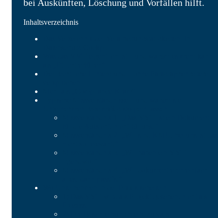
bei Auskünften, Löschung und Vorfällen hilft.
Inhaltsverzeichnis
Das Verzeichnis der Verarbeitungstätigkeiten: Ihr
Datenschutz-Cockpit
Was das VVT eigentlich ist – und warum es mehr kann
als „Pflicht erfüllen“
Der rechtliche Hintergrund – ohne Paragraphenreiterei,
versprochen
Mehr als „Compliance-Kram“
Typische Missverständnisse – und warum sie
Unternehmen regelmäßig stolpern lassen
Missverständnis 1: „Das VVT ist ein Dokument
für die Aufsicht, nicht für uns.“
Missverständnis 2: „Wir sind KMU, bei uns ist das
nicht so relevant.“
Missverständnis 3: „Wir haben ein VVT –
irgendwo.“
Missverständnis 4: „Wir dokumentieren einfach
alles, dann passt’s.“
Wo Unternehmen in der Praxis scheitern
1) Das VVT wird als Projekt gesehen, nicht als
Prozess.
2) Die Beschreibung bleibt zu vage.