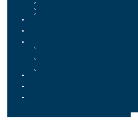
3) Speicherfristen sind Fantasie oder Schweigen.
4) Dienstleister werden „vergessen“.
5) Die Betroffenenperspektive fehlt.
Das VVT als zentrale Schaltstelle: Was daran „zentral“
ist
KMU vs. größere Organisationen: gleiche Pflicht, andere
Stolpersteine
Wie ein VVT in der Praxis funktionieren kann
Denken Sie in Verarbeitungen, nicht in
Abteilungen.
Machen Sie Aktualisierung zur Routine, nicht zur
Ausnahme.
Qualität vor Quantität.
Warum erfahrene Datenschutz-Unterstützung hier Gold
wert ist
Fazit: Das VVT ist kein Archiv – es ist Ihr Datenschutz-
Betriebssystem
Sie benötigen Unterstützung?